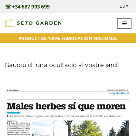
☏
+34 687 993 699
Saltar
al
contenido
PRODUCTOS 100% FABRICACIÓN NACIONAL
Gaudiu d´una ocultació al vostre jardí