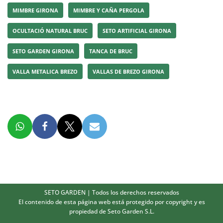
MIMBRE GIRONA
MIMBRE Y CAÑA PERGOLA
OCULTACIÓ NATURAL BRUC
SETO ARTIFICIAL GIRONA
SETO GARDEN GIRONA
TANCA DE BRUC
VALLA METALICA BREZO
VALLAS DE BREZO GIRONA
SETO GARDEN
| Todos los derechos reservados
El contenido de esta página web está protegido por copyright y es
propiedad de Seto Garden S.L.